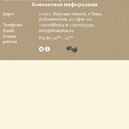
Контактная информация
Адрес
170017, Тверская область, г.Тверь,
ул.Коняевская, д.7 офис 201
Телефоны
+79201880614
и
+79001135593
Email:
info@sktandem.ru
Режим
00
00
Пн-Вс: 10
- 20
работы
Заказ обратного звонка
Оставьте свой телефон и мы перезвоним в удобное для вас время!
Время звонка
Отправить
Обратная связь