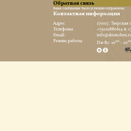
Обратная связь
Ваше сообщение было успешно отправлено
Контактная информация
Адрес
170017, Тверская 
Телефоны
+79201880614
и
+
Email:
info@sktandem.r
Режим работы
00
0
Пн-Вс: 10
- 20
Заказ обратного звонка
В настоящее время наш рабочий день закончен. Оставьте свой телефон и мы пер
Время звонка
Отправить
Обратная связь