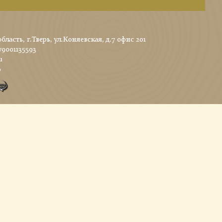
область, г.Тверь, ул.Коняевская, д.7 офис 201
79001135593
u
0
езвоним в удобное для вас время!