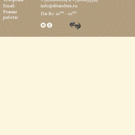
Телефоны
+79201880614
и
+79001135593
Email:
info@sktandem.ru
Режим
00
00
Пн-Вс: 10
- 20
работы
Заказ обратного звонка
В настоящее время наш рабочий день закончен. Оставьте свой телефон и мы
перезвоним в удобное для вас время!
Время звонка
Отправить
Обратная связь