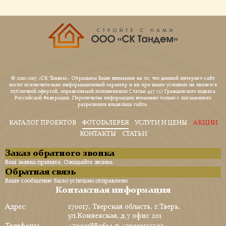
© 2010-2017 «СК Тандем». Обращаем Ваше внимание на то, что данный интернет-сайт
носит исключительно информационный характер и ни при каких условиях не является
публичной офертой, определяемой положениями Статьи 437 (2) Гражданского кодекса
Российской Федерации. Перепечатка информации возможно только с письменного
разрешения владельца сайта.
КАТАЛОГ ПРОЕКТОВ
ФОТОГАЛЕРЕЯ
УСЛУГИ И ЦЕНЫ
АКЦИИ
КОНТАКТЫ
СТАТЬИ
Заказ обратного звонка
Ваш заявка принята. Ожидайте звонка.
Обратная связь
Ваше сообщение было успешно отправлено
Контактная информация
Адрес
170017, Тверская область, г.Тверь,
ул.Коняевская, д.7 офис 201